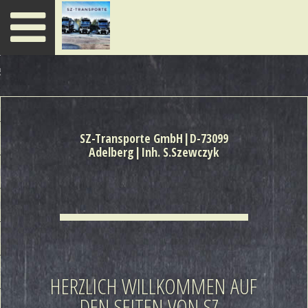
Toggle
navigation
SEITE
UNS
SZ-Transporte GmbH|D-73099
TLEISTUNGEN
Adelberg|Inh. S.Szewczyk
ER
ENZEN
KT
SSUM
HERZLICH WILLKOMMEN AUF
DEN SEITEN VON SZ -